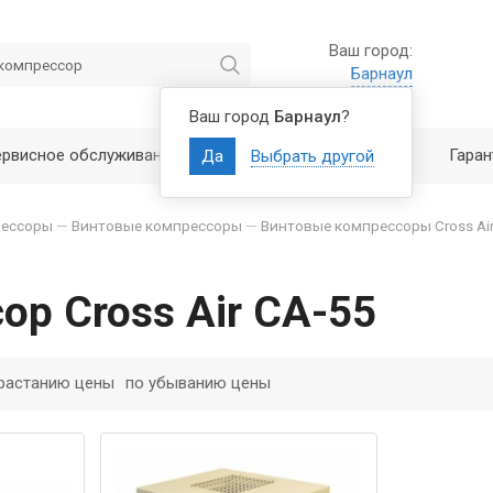
Ваш город:
Барнаул
Ваш город
Барнаул
?
ервисное обслуживание
Полезно знать
Гаран
Да
Выбрать другой
ессоры
—
Винтовые компрессоры
—
Винтовые компрессоры Cross Ai
ор Cross Air CA-55
растанию цены
по убыванию цены