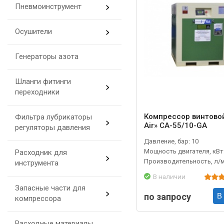
Пневмоинструмент
Осушители
Генераторы азота
Шланги фитинги
переходники
Компрессор винтовой
Фильтра лубрикаторы
Air» CA-55/10-GA
регуляторы давления
Давление, бар: 10
Мощность двигателя, кВт:
Расходник для
Производительность, л/м
инструмента
В наличии
Запасные части для
по запросу
В
компрессора
Расходные материалы