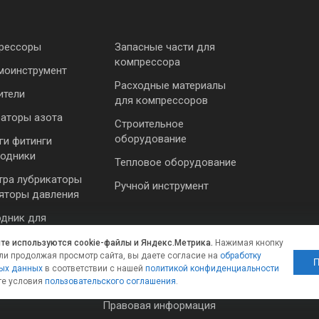
рессоры
Запасные части для
компрессора
моинструмент
Расходные материалы
ители
для компрессоров
раторы азота
Строительное
оборудование
ги фитинги
ходники
Тепловое оборудование
тра лубрикаторы
Ручной инструмент
ляторы давления
одник для
румента
йте используются cookie-файлы и Яндекс.Метрика.
Нажимая кнопку
ли продолжая просмотр сайта, вы даете согласие на
обработку
П
ых данных
в соответствии с нашей
политикой конфиденциальности
те условия
пользовательского соглашения
.
Правовая информация