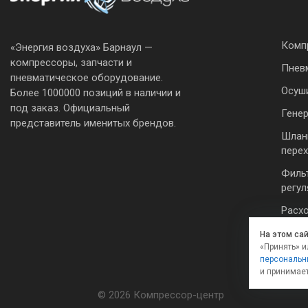
Комп
«Энергия воздуха» Барнаул —
компрессоры, запчасти и
Пнев
пневматическое оборудование.
Осуш
Более 1000000 позиций в наличии и
под заказ. Официальный
Гене
представитель именитых брендов.
Шлан
пере
Филь
регу
Расх
инст
На этом са
«Принять» и
персональн
и принимае
© 2026 Компрессор-центр