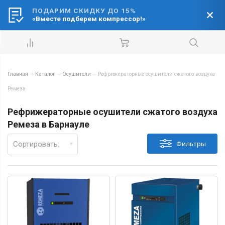
ПОДАРИМ СКИДКУ ДО 15%
Ваш город:
«Вместе подберем компрессор!»
Барнаул
Главная
—
Каталог
—
Осушители
—
Рефрижераторные осушители сжатого воздуха
Ремеза
Рефрижераторные осушители сжатого воздуха
Ремеза в Барнауле
Сортировать:
Фильтры