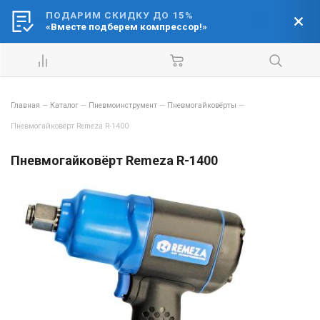
ПОДАРИМ СКИДКУ ДО 15%
Ваш город:
«Вместе подберем компрессор!»
Барнаул
Главная
—
Каталог
—
Пневмоинструмент
—
Пневмогайковёрты
—
Пневмогайковёрт Remeza R-1400
Пневмогайковёрт Remeza R-1400