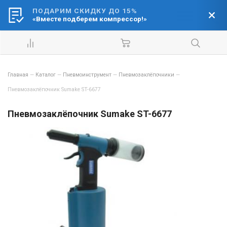
ПОДАРИМ СКИДКУ ДО 15%
Ваш город:
«Вместе подберем компрессор!»
Барнаул
Главная
—
Каталог
—
Пневмоинструмент
—
Пневмозаклёпочники
—
Пневмозаклёпочник Sumake ST-6677
Пневмозаклёпочник Sumake ST-6677