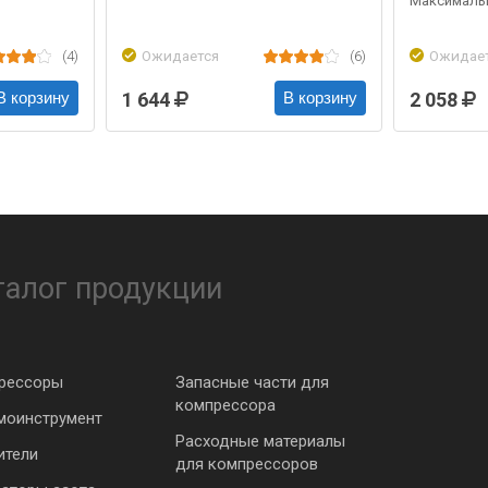
Максимальн
(4)
Ожидается
(6)
Ожидае
1 644
2 058
В корзину
В корзину
талог продукции
рессоры
Запасные части для
компрессора
моинструмент
Расходные материалы
ители
для компрессоров