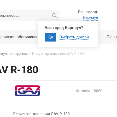
Ваш город:
Барнаул
Ваш город
Барнаул
?
ервисное обслуживание
Полезно знать
Гаран
Да
Выбрать другой
одульные группы
—
Регулятор давления GAV R-180
AV R-180
Артикул: 10080
Регулятор давления GAV R-180