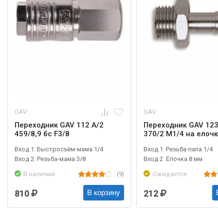
GAV
GAV
Переходник GAV 112 A/2
Переходник GAV 123
459/8,9 бс F3/8
370/2 М1/4 на елочк
Вход 1: Быстросъём-мама 1/4
Вход 1: Резьба-папа 1/4
Вход 2: Резьба-мама 3/8
Вход 2: Ёлочка 8 мм
В наличии
(9)
Ожидается
810
212
В корзину