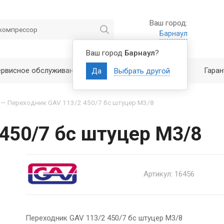
Ваш город:
Барнаул
Ваш город
Барнаул
?
ервисное обслуживание
Полезно знать
Гаран
Да
Выбрать другой
—
Переходник GAV 113/2 450/7 бс штуцер М3/8
450/7 бс штуцер М3/8
Артикул: 16456
Переходник GAV 113/2 450/7 бс штуцер М3/8