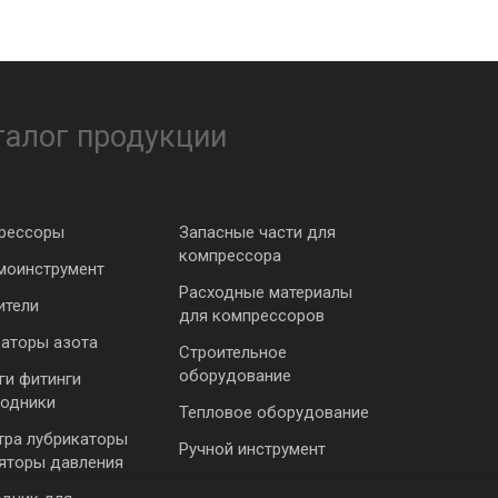
талог продукции
рессоры
Запасные части для
компрессора
моинструмент
Расходные материалы
ители
для компрессоров
раторы азота
Строительное
оборудование
ги фитинги
ходники
Тепловое оборудование
тра лубрикаторы
Ручной инструмент
ляторы давления