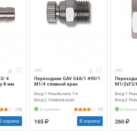
GAV
GAV
3/ 4
Переходник GAV 54А/1 490/1
Переходн
у 8 мм
М1/4 сливной кран
М1/2xF3/
Вход 1: Резьба-папа 1/4
Вход 1: Рез
Вход 2: Сливной кран
Вход 2: Рез
(10)
В наличии
(7)
В налич
165
260
В корзину
В корзину