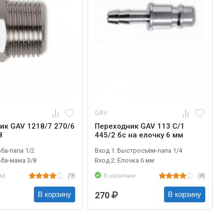
GAV
ик GAV 1218/7 270/6
Переходник GAV 113 C/1
8
445/2 бс на елочку 6 мм
ьба-папа 1/2
Вход 1: Быстросъём-папа 1/4
ьба-мама 3/8
Вход 2: Ёлочка 6 мм
ии
(9)
В наличии
(8)
270
В корзину
В корзину