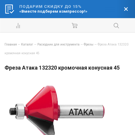
ПОДАРИМ СКИДКУ ДО 15%
Ваш город:
«Вместе подберем компрессор!»
Барнаул
Главная
—
Каталог
—
Расходник для инструмента
—
Фрезы
—
Фреза Атака 132320
кромочная конусная 45
Фреза Атака 132320 кромочная конусная 45