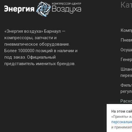
Ка
Комп
«Энергия воздуха» Барнаул —
компрессоры, запчасти и
Пнев
пневматическое оборудование.
Осуш
Более 1000000 позиций в наличии и
под заказ. Официальный
Гене
представитель именитых брендов.
Шлан
пере
Филь
регу
Расх
инст
На этом са
«Принять» и
персональн
и принимае