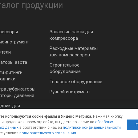
талог продукции
рессоры
Запасные части для
компрессора
моинструмент
Расходные материалы
ители
для компрессоров
раторы азота
Строительное
оборудование
ги фитинги
ходники
Тепловое оборудование
тра лубрикаторы
Ручной инструмент
ляторы давления
одник для
румента
йте используются cookie-файлы и Яндекс.Метрика.
Нажимая кнопку
ли продолжая просмотр сайта, вы даете согласие на
обработку
П
ых данных
в соответствии с нашей
политикой конфиденциальности
те условия
пользовательского соглашения
.