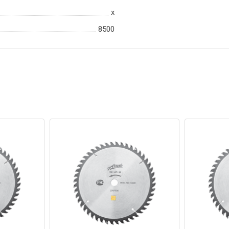
x
8500