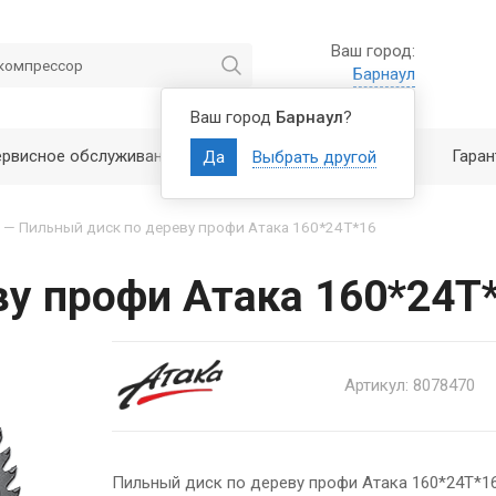
Ваш город:
Барнаул
Ваш город
Барнаул
?
ервисное обслуживание
Полезно знать
Гаран
Да
Выбрать другой
—
Пильный диск по дереву профи Атака 160*24T*16
ву профи Атака 160*24T
Артикул: 8078470
Пильный диск по дереву профи Атака 160*24T*1