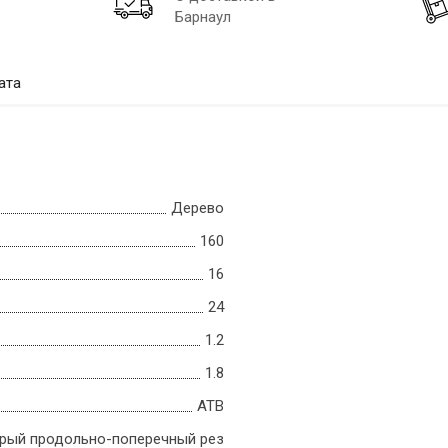
Барнаул
ата
Дерево
160
16
24
1.2
1.8
ATB
рый продольно-поперечный рез