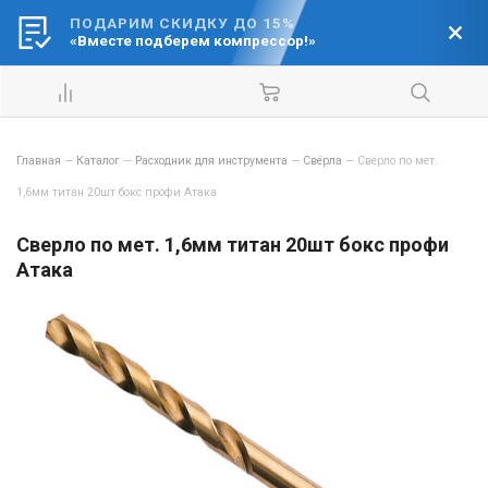
ПОДАРИМ СКИДКУ ДО 15%
Ваш город:
«Вместе подберем компрессор!»
Барнаул
Главная
—
Каталог
—
Расходник для инструмента
—
Свёрла
—
Сверло по мет.
1,6мм титан 20шт бокс профи Атака
Сверло по мет. 1,6мм титан 20шт бокс профи
Атака