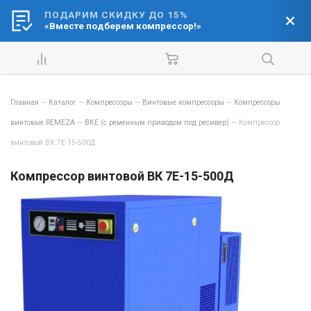
ПОДАРИМ СКИДКУ ДО 15%
Ваш город:
«Вместе подберем компрессор!»
Барнаул
Главная
—
Каталог
—
Компрессоры
—
Винтовые компрессоры
—
Компрессоры
винтовые REMEZA
—
ВКЕ (с ременным приводом под ресивер)
—
Компрессор
винтовой ВК 7E-15-500Д
Компрессор винтовой ВК 7E-15-500Д