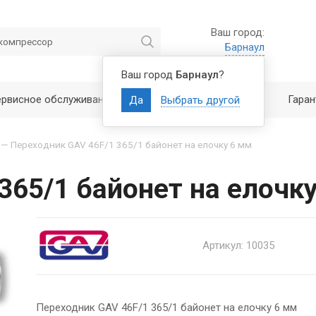
Ваш город:
Барнаул
Ваш город
Барнаул
?
ервисное обслуживание
Полезно знать
Гаран
Да
Выбрать другой
—
Переходник GAV 46F/1 365/1 байонет на елочку 6 мм
365/1 байонет на елочк
Артикул: 10035
Переходник GAV 46F/1 365/1 байонет на елочку 6 мм