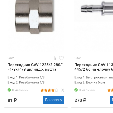
GAV
GAV
Переходник GAV 1225/2 280/1
Переходник GAV 113
F1/8xF1/8 цилиндр. муфта
445/2 бс на елочку 
Вход 1: Резьба-мама 1/8
Вход 1: Быстросъём-папа
Вход 2: Резьба-мама 1/8
Вход 2: Ёлочка 6 мм
В наличии
(4)
В наличии
81
270
В корзину