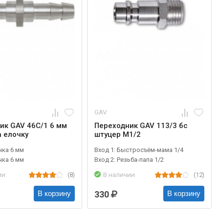
GAV
ик GAV 46C/1 6 мм
Переходник GAV 113/3 бс
а елочку
штуцер М1/2
чка 6 мм
Вход 1: Быстросъём-мама 1/4
чка 6 мм
Вход 2: Резьба-папа 1/2
ии
(8)
В наличии
(12)
330
В корзину
В корзину