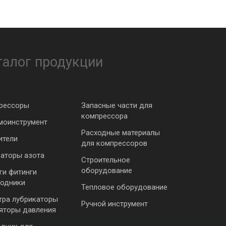
талог продукции
рессоры
Запасные части для
компрессора
моинструмент
Расходные материалы
ители
для компрессоров
раторы азота
Строительное
оборудование
ги фитинги
ходники
Тепловое оборудование
тра лубрикаторы
Ручной инструмент
ляторы давления