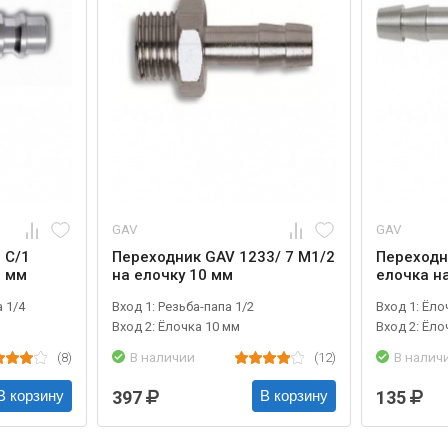
GAV
GAV
 C/1
Переходник GAV 1233/ 7 М1/2
Переходн
6 мм
на елочку 10 мм
елочка н
 1/4
Вход 1: Резьба-папа 1/2
Вход 1: Ёло
Вход 2: Ёлочка 10 мм
Вход 2: Ёло
(8)
В наличии
(12)
В налич
397
135
В корзину
В корзину