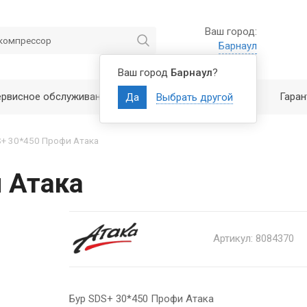
Ваш город:
Барнаул
Ваш город
Барнаул
?
ервисное обслуживание
Полезно знать
Гаран
Да
Выбрать другой
S+ 30*450 Профи Атака
 Атака
Артикул: 8084370
Бур SDS+ 30*450 Профи Атака