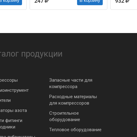
247
932
В корзину
В корзину
талог продукции
рессоры
Запасные части для
компрессора
моинструмент
Расходные материалы
ители
для компрессоров
раторы азота
Строительное
оборудование
ги фитинги
ходники
Тепловое оборудование