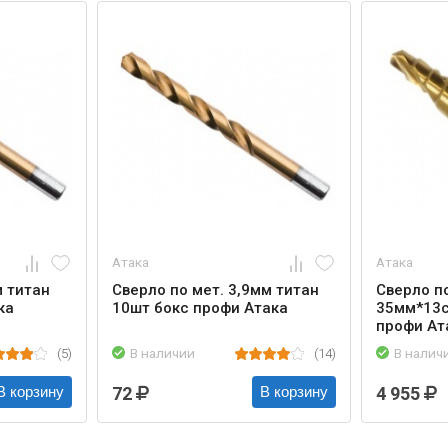
Атака
Атака
м титан
Сверло по мет. 3,9мм титан
Сверло по
ка
10шт бокс профи Атака
35мм*13с
профи Ат
(5)
В наличии
(14)
В налич
72
4 955
В корзину
В корзину