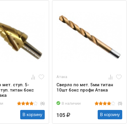
Атака
 мет. ступ. 5-
Сверло по мет. 5мм титан
туп. титан бокс
10шт бокс профи Атака
ака
ии
(6)
В наличии
(5)
105
В корзину
В корзину