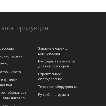
талог продукции
рессоры
Запасные части для
компрессора
моинструмент
Расходные материалы
ители
для компрессоров
раторы азота
Строительное
оборудование
ги фитинги
ходники
Тепловое оборудование
тра лубрикаторы
Ручной инструмент
ляторы давления
одник для