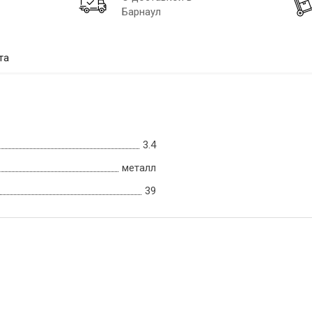
Барнаул
та
3.4
металл
39