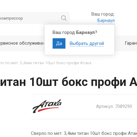
Ваш город:
Барнаул
Ваш город
Барнаул
?
ервисное обслуживание
Полезно знать
Гаран
Да
Выбрать другой
о по мет. 3,4мм титан 10шт бокс профи Атака
титан 10шт бокс профи 
Артикул: 7089290
Сверло по мет. 3,4мм титан 10шт бокс профи Ата