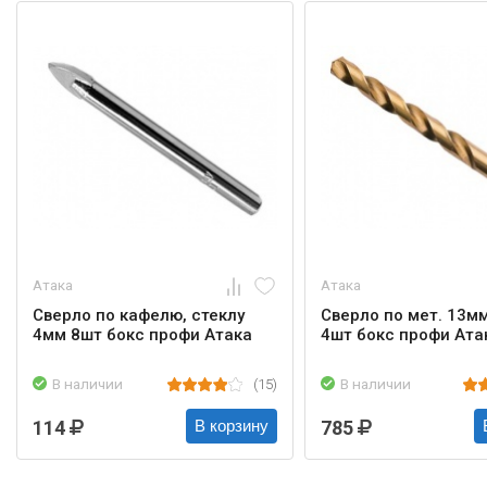
Атака
Атака
Сверло по кафелю, стеклу
Сверло по мет. 13м
4мм 8шт бокс профи Атака
4шт бокс профи Ата
В наличии
(15)
В наличии
114
785
В корзину